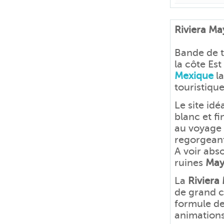
Riviera Ma
Bande de t
la côte Es
Mexique
la
touristiqu
Le site idé
blanc et fi
au voyage
regorgeant
A voir abs
ruines
Ma
La
Riviera
de grand c
formule d
animations