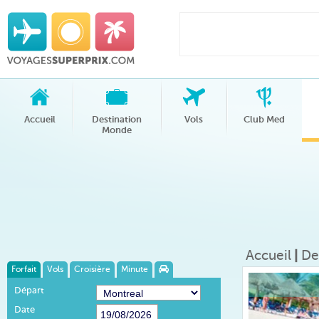
Accueil
Destination
Vols
Club Med
Monde
Accueil
|
De
Forfait
Vols
Croisière
Minute
Départ
Date