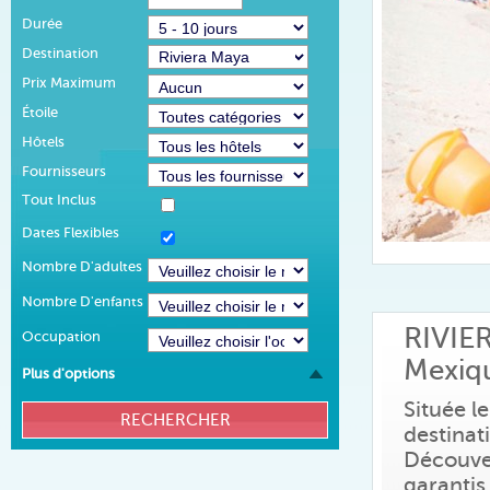
Durée
Destination
Prix Maximum
Étoile
Hôtels
Fournisseurs
Tout Inclus
Dates Flexibles
Nombre D'adultes
Nombre D'enfants
RIVIE
Occupation
Mexiq
Plus d'options
Située l
destinat
Découvert
garantis