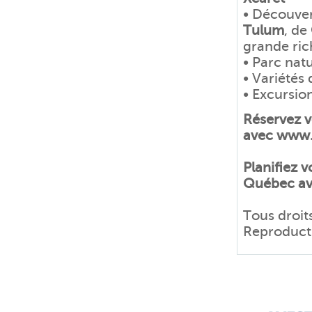
• Découver
Tulum
, de
grande ric
• Parc nat
• Variétés 
• Excursion
Réservez vo
avec www.
Planifiez v
Québec av
Tous droit
Reproductio