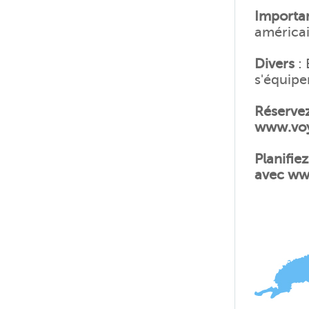
Importa
américai
Divers
: 
s'équipe
Réservez
www.voy
Planifie
avec ww