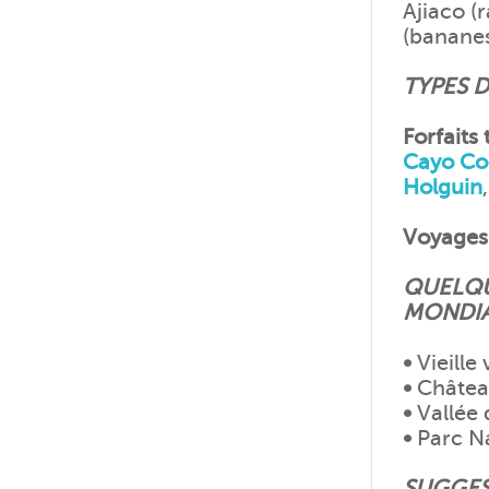
Ajiaco (
(bananes
TYPES D
Forfaits 
Cayo Co
Holguin
Voyages
QUELQU
MONDIA
•
Vieille 
•
Château
•
Vallée 
•
Parc Na
SUGGES