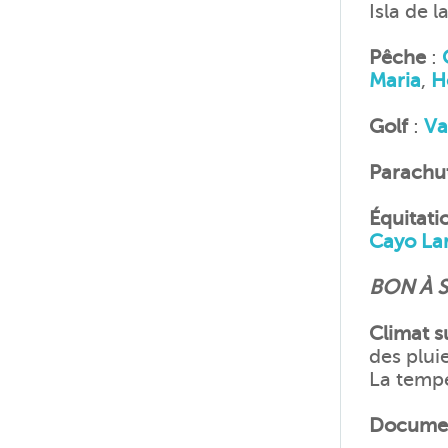
Isla de 
Pêche
:
Maria
,
H
Golf
:
Va
Parachu
Équitati
Cayo La
BON À 
Climat s
des plui
La tempé
Documen