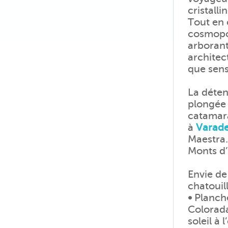
cristall
Tout en 
cosmopol
arborant
architec
que sens
La déten
plongée d
catamara
à
Varad
Maestra.
Monts d
Envie de
chatouill
•
Planche
Colorada
soleil à