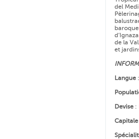
del Medi
Pèlerina
balustra
baroque
d’Ignaza
de la Va
et jardi
INFORM
Langue
:
Populat
Devise
:
Capitale
Spéciali