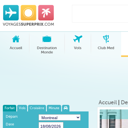
Accueil
Destination
Vols
Club Med
Monde
Accueil
|
De
Forfait
Vols
Croisière
Minute
Départ
Date