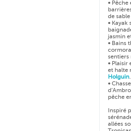
•
Pêche e
barrière
de sable
•
Kayak s
baignade
jasmin e
•
Bains t
cormoran
sentiers
•
Plaisir
et halte
Holguin
.
•
Chasse 
d’Ambros
pêche en
Inspiré 
sérénade
allées so
Tropican