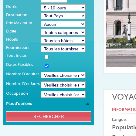
Durée
Destination
Prix Maximum
Étoile
Hôtels
Fournisseurs
Tout Inclus
Dates Flexibles
Nombre D'adultes
Nombre D'enfants
Occupation
VOYAG
Plus d'options
INFORMATI
Langue:
Populati