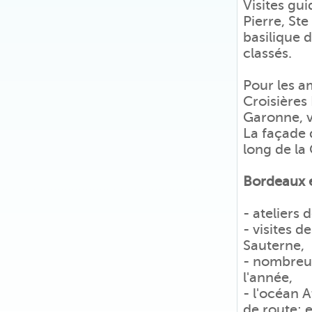
Visites gui
Pierre, Ste 
basilique 
classés.
Pour les a
Croisières 
Garonne, vi
La façade d
long de la
Bordeaux e
- ateliers
- visites d
Sauterne,
- nombreus
l'année,
- l'océan 
de route: 