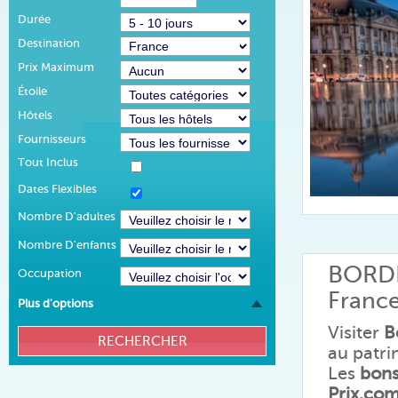
Durée
Destination
Prix Maximum
Étoile
Hôtels
Fournisseurs
Tout Inclus
Dates Flexibles
Nombre D'adultes
Nombre D'enfants
BORD
Occupation
Franc
Plus d'options
Visiter
B
au patr
Les
bons
Prix.co