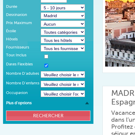
Durée
Destination
Prix Maximum
Étoile
Hôtels
Fournisseurs
Tout Inclus
Dates Flexibles
Nombre D'adultes
Nombre D'enfants
MADR
Occupation
Espag
Plus d'options
Vacances
dans l’u
Profitez
séjour 