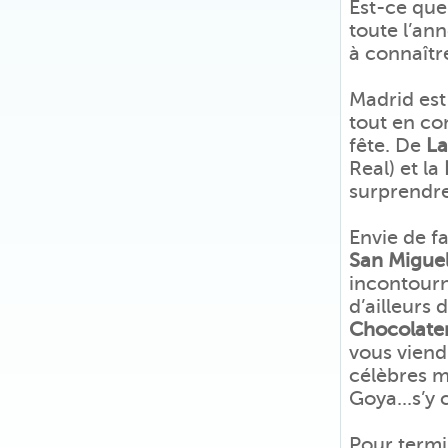
Est-ce que 
toute l’an
à connaîtr
Madrid est 
tout en co
fête. De
La
Real) et la
surprendre
Envie de f
San Migue
incontourn
d’ailleurs 
Chocolater
vous viendr
célèbres 
Goya...s’y 
Pour termi