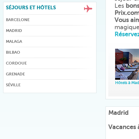
Les
bons
SÉJOURS ET HÔTELS
Prix.co
Vous ai
BARCELONE
magique
MADRID
Réservez
MALAGA
BILBAO
CORDOUE
GRENADE
Hôtels à Mad
SÉVILLE
Madrid
Vacances à