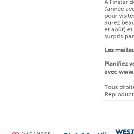
À l’instar
l’année ave
pour visite
aurez beau 
et août) et
surpris par
Les meille
Planifiez 
avec www
Tous droit
Reproductio