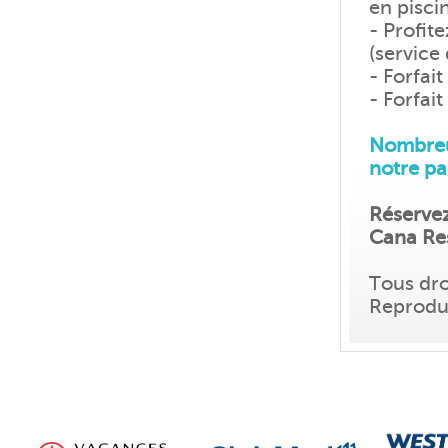
en pisci
- Profit
(service 
- Forfait
- Forfai
Nombreux
notre pa
Réservez
Cana Re
Tous dro
Reproduc