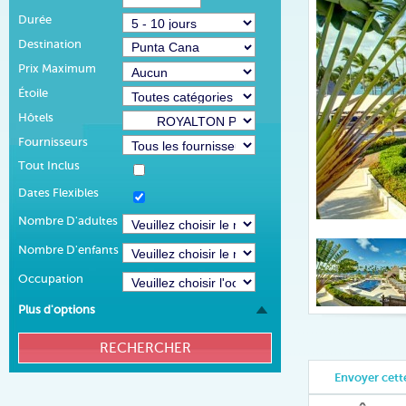
Durée
Destination
Prix Maximum
Étoile
Hôtels
Fournisseurs
Tout Inclus
Dates Flexibles
Nombre D'adultes
Nombre D'enfants
Occupation
Plus d'options
Envoyer cette