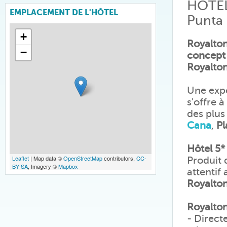
HÔTE
EMPLACEMENT DE L'HÔTEL
Punta
+
Royalton
−
concept 
Royalto
Une expé
s'offre 
des plus
Cana
,
Pl
Hôtel 5*
Leaflet
| Map data ©
OpenStreetMap
contributors,
CC-
Produit 
BY-SA
, Imagery ©
Mapbox
attentif
Royalto
Royalton
- Direct