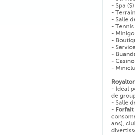
- Spa ($)
- Terrai
- Salle 
- Tennis
- Minigo
- Boutiq
- Servic
- Buande
- Casino
- Miniclu
Royalton
- Idéal 
de group
- Salle 
-
Forfait
consomma
ans), clu
divertis