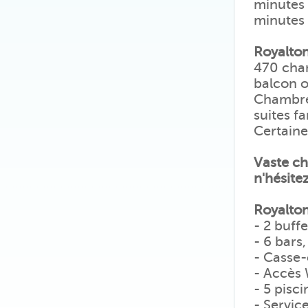
minutes 
minutes 
Royalto
470 cham
balcon o
Chambre
suites fa
Certaine
Vaste ch
n'hésite
Royalton
- 2 buffe
- 6 bars,
- Casse-
- Accès 
- 5 pisc
- Servic