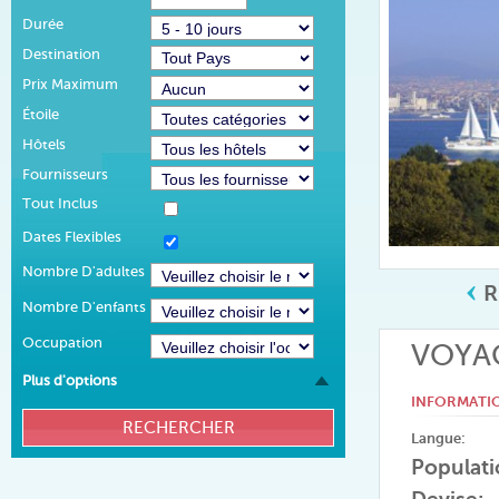
Durée
Destination
Prix Maximum
Étoile
Hôtels
Fournisseurs
Tout Inclus
Dates Flexibles
Nombre D'adultes
R
Nombre D'enfants
Occupation
VOYAG
Plus d'options
INFORMATI
Langue:
Populati