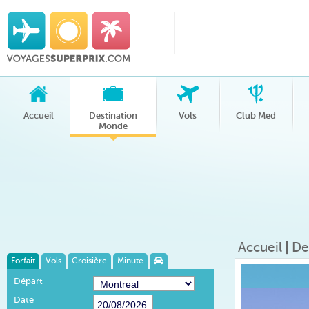
Accueil
Destination
Vols
Club Med
Monde
Accueil
|
De
Forfait
Vols
Croisière
Minute
Départ
Date