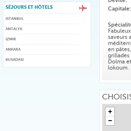
Devise:
SÉJOURS ET HÔTELS
Capitale:
ISTANBUL
Spécialit
ANTALYA
Fabuleux
saveurs a
IZMIR
méditerr
en pâtes,
ANKARA
grillades
KUSADASI
Dolma et
lokoum.
CHOISI
+
−