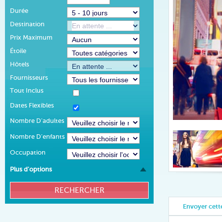
Durée
Destination
Prix Maximum
Étoile
Hôtels
Fournisseurs
Tout Inclus
Dates Flexibles
Nombre D'adultes
Nombre D'enfants
Occupation
Plus d'options
Envoyer cette