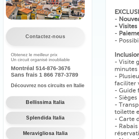
EXCLUSI
-
Nouvea
- Visite
-
Paieme
Contactez-nous
- Possib
Inclusion
Obtenez le meilleur prix
Un circuit organisé inoubliable
- Visite
Montréal
514-876-3676
minutes
Sans frais 1 866 787-3789
- Plusie
facilite
Découvrez nos circuits en Italie
- Guide 
- Siège
Bellissima Italia
- Trans
toilette 
Splendida Italia
- Carte 
- Rabais
réservat
Meravigliosa Italia