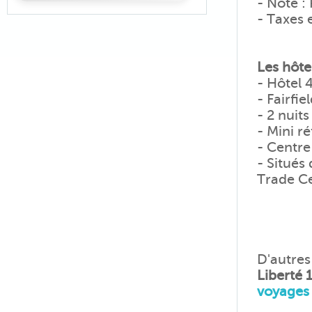
- Note :
- Taxes 
Les hôte
- Hôtel 
- Fairfi
- 2 nuit
- Mini r
- Centr
- Situés
Trade Ce
D'autres
Liberté
voyages