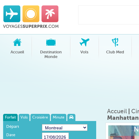
Accueil
Destination
Vols
Club Med
Monde
Accueil
|
Ci
Manhattan
Forfait
Vols
Croisière
Minute
Départ
N
Date