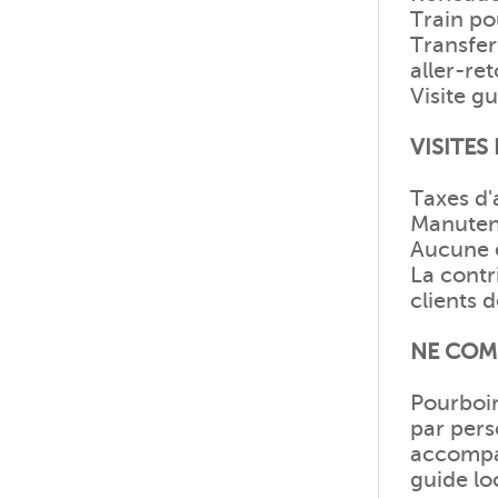
Train po
Transfer
aller-ret
Visite g
VISITES
Taxes d'
Manutent
Aucune e
La contr
clients 
NE COM
Pourboir
par pers
accompag
guide lo