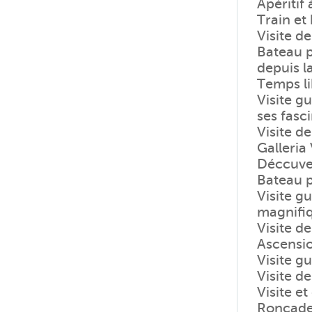
Apéritif 
Train et
Visite d
Bateau p
depuis l
Temps li
Visite g
ses fasc
Visite d
Galleria
Déccuver
Bateau pr
Visite g
magnifiq
Visite de
Ascensio
Visite g
Visite de
Visite e
Roncade 