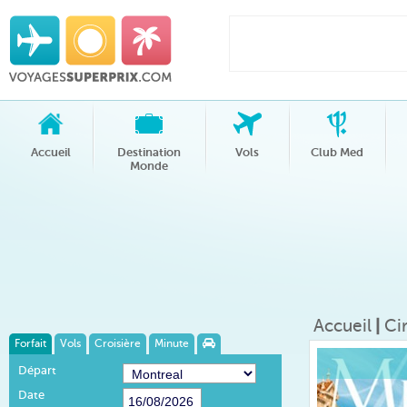
Accueil
Destination
Vols
Club Med
Monde
Accueil
|
Ci
Forfait
Vols
Croisière
Minute
Départ
Date