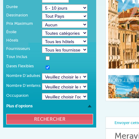
Durée
Destination
Prix Maximum
Étoile
Hôtels
Fournisseurs
Tout Inclus
Dates Flexibles
Nombre D'adultes
Nombre D'enfants
Occupation
Plus d'options
Envoyer cette
Meravi