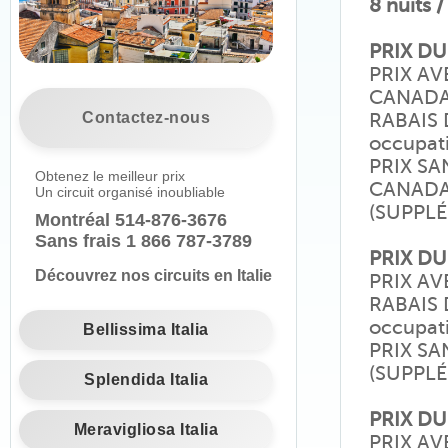
8 nuits /
PRIX DU
PRIX AV
CANAD
Contactez-nous
RABAIS D
occupat
PRIX SA
Obtenez le meilleur prix
CANAD
Un circuit organisé inoubliable
(SUPPL
Montréal
514-876-3676
Sans frais 1 866 787-3789
PRIX DU
Découvrez nos circuits en Italie
PRIX AV
RABAIS D
occupat
Bellissima Italia
PRIX SA
(SUPPL
Splendida Italia
PRIX DU
Meravigliosa Italia
PRIX AV